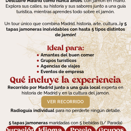
Descubre Madrid como nunca antes
: con jamón en mano.
Explora sus calles, su historia y sus sabores junto a una guía
turística, mientras aprendes todo sobre el jamón.
Un tour único que combina Madrid, historia, arte, cultura…
¡y 5
tapas jamoneras inolvidables con hasta 5 tipos distintos
de jamón!
Ideal para:
Amantes del buen comer
Grupos turísticos
Agencias de viajes
Eventos de empresa
Qué incluye la experiencia
Recorrido por Madrid junto a una guía local
experta en
historia de Madrid y en la cultura del jamón.
VER RECORRIDO
Radioguía individual
para no perderte ningún detalle.
5 tapas jamoneras
maridadas con 5 bebidas (1/ Parada)
Duración
Idioma
Precio
Grupos