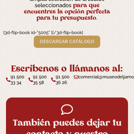
para que
seleccionados
encuentres la opción perfecta
para tu presupuesto
.
[3d-flip-book id="5005" ][/3d-flip-book]
DESCARGAR CATÁLOGO
Escríbenos o llámanos al:
91 500
91 500
91 500
comercial@museodeljam
33 34
35 58
36 26
También puedes dejar tu
contacto y nuestro