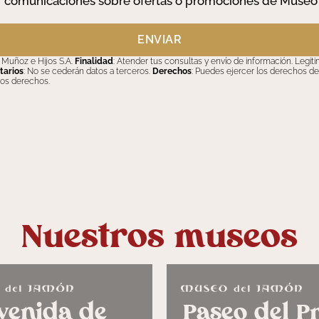
r comunicaciones sobre ofertas o promociones de Museo
ENVIAR
 Muñoz e Hijos S.A.
Finalidad
: Atender tus consultas y envío de información. Legi
tarios
: No se cederán datos a terceros.
Derechos
: Puedes ejercer los derechos de 
ros derechos.
Nuestros museos
venida de
Paseo del P