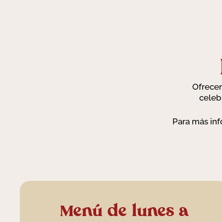
Ofrecem
celeb
Para más inf
Menú de lunes a