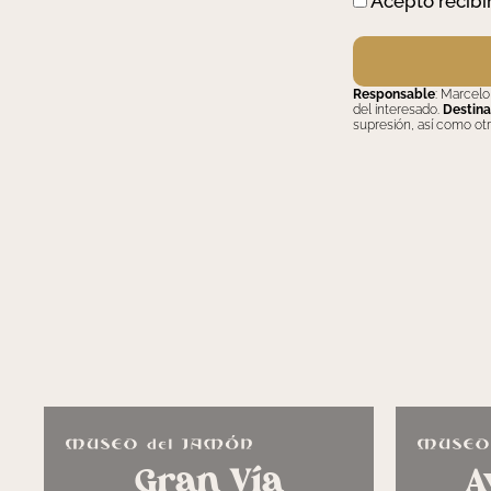
Acepto recibi
Responsable
: Marcelo
del interesado.
Destina
supresión, así como ot
Gran Vía
A