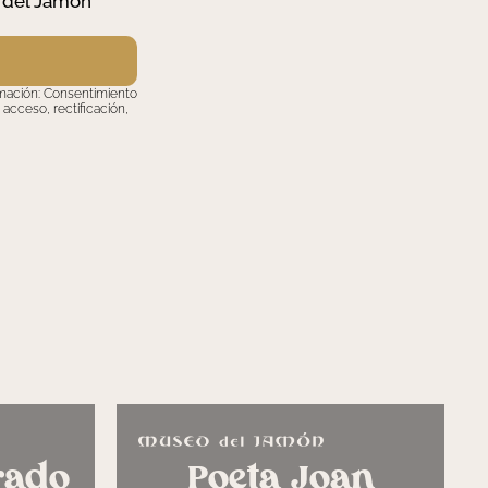
 del Jamón
timación: Consentimiento
acceso, rectificación,
rado
Poeta Joan