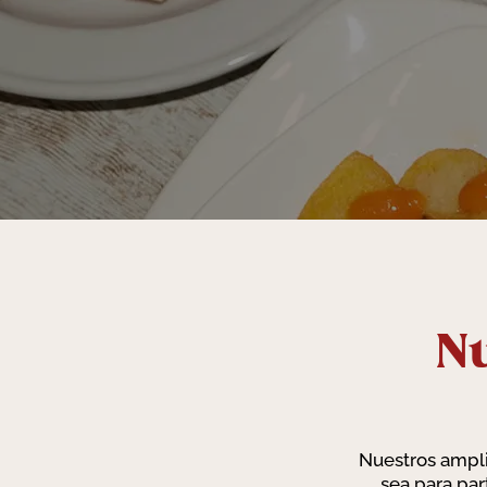
N
Nuestros amplio
sea para par