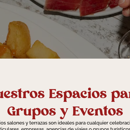
uestros Espacios pa
Grupos y Eventos
s salones y terrazas son ideales para cualquier celebrac
ticulares, empresas, agencias de viajes o grupos turístic