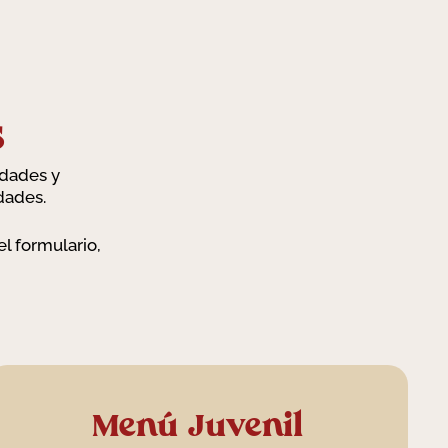
s
edades y
dades.
l formulario,
Menú Juvenil