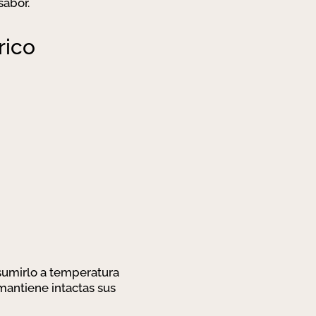
sabor.
rico
nsumirlo a temperatura
antiene intactas sus