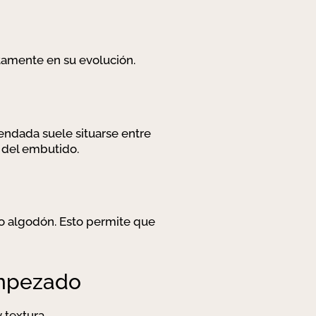
tamente en su evolución.
endada suele situarse entre
l del embutido.
o algodón. Esto permite que
empezado
 textura.