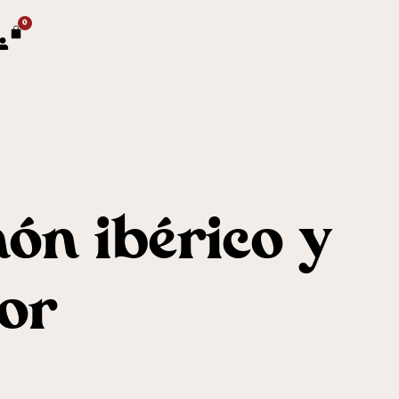
0
ón ibérico y
or