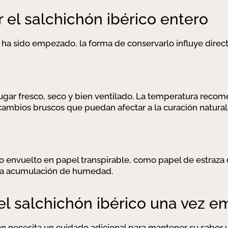
el salchichón ibérico entero
 ha sido empezado, la forma de conservarlo influye direc
lugar fresco, seco y bien ventilado. La temperatura recom
 cambios bruscos que puedan afectar a la curación natura
 envuelto en papel transpirable, como papel de estraza 
a la acumulación de humedad.
el salchichón ibérico una vez 
ón necesita un cuidado adicional para mantener su sabor y