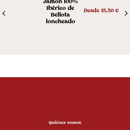
Jamón 100%
Ibérico de
Desde
15,50
€
€
Bellota
loncheado
Quiénes somos