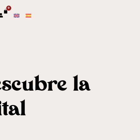
0
escubre la
tal